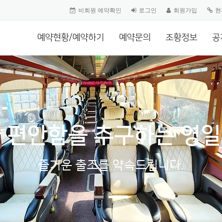
비회원 예약확인
로그인
회원가입
현
예약현황/예약하기
예약문의
조황정보
공
 편안함을 추구하는 영
즐거운 출조를 약속드립니다.