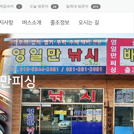
재접속자
오늘 방문자
일최대 방문자
1
29
872
지사항
버스소개
출조정보
오시는 길
일만피싱