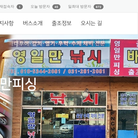
재접속자
오늘 방문자
일최대 방문자
1
45
872
지사항
버스소개
출조정보
오시는 길
일만피싱