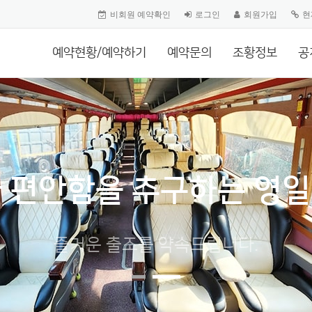
비회원 예약확인
로그인
회원가입
현
예약현황/예약하기
예약문의
조황정보
공
 편안함을 추구하는 영
즐거운 출조를 약속드립니다.