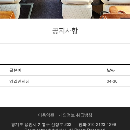
공지사항
글쓴이
날짜
영일만피싱
04-30
이용약관
개인정보 취급방침
경기도 용인시 기흥구 신정로 203
전화
010-2123-1299