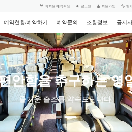
비회원 예약확인
로그인
회원가입
현
예약현황/예약하기
예약문의
조황정보
공지
 편안함을 추구하는 영
즐거운 출조를 약속드립니다.