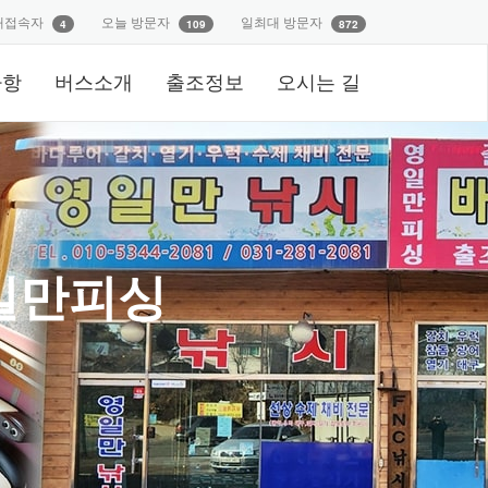
재접속자
오늘 방문자
일최대 방문자
4
109
872
사항
버스소개
출조정보
오시는 길
일만피싱