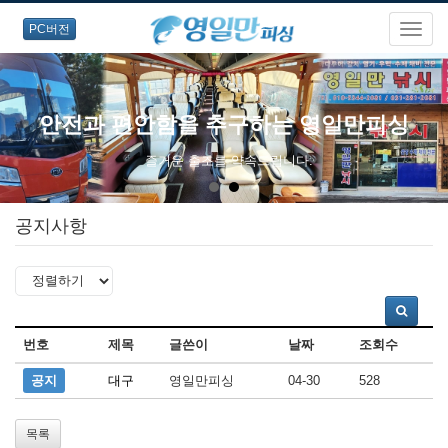
PC버전
안전과 편안함을 추구하는 영일만피싱
즐거운 출조를 약속드립니다.
공지사항
번호
제목
글쓴이
날짜
조회수
공지
대구
영일만피싱
04-30
528
목록